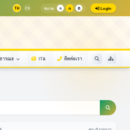
ก
TH
EN
ขนาด:
ก
Login
ก
สาธารณะ
ITA
ติดต่อเรา
น
พบ
0
รายการ