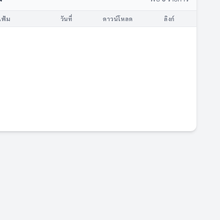
แฟ้ม
วันที่
ดาวน์โหลด
ลิงก์