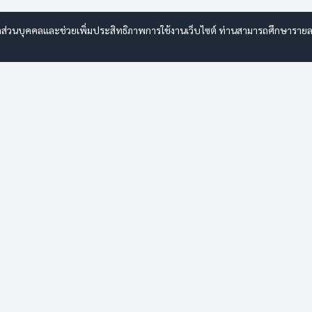
ลส่วนบุคคลและช่วยเพิ่มประสิทธิภาพการใช้งานเว็บไซต์ ท่านสามารถศึกษารายละเอี
จัดซื้อจัดจ้าง
ค้นหาตำแหน่ง
เกี่ยวกับเรา
การให้บริการ
ข้อมูลพื้นฐาน
เอกสารและรายงาน
โครงสร้างองค์กร
คู่มือประชาชน