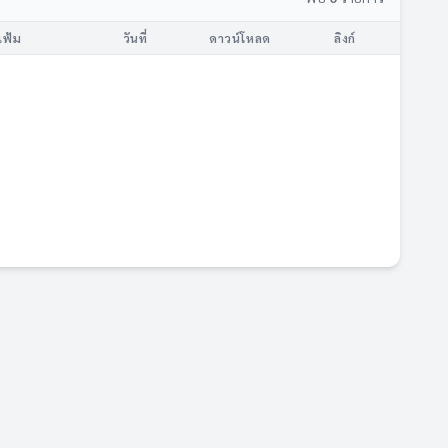
แฟ้ม
วันที่
ดาวน์โหลด
ลิงก์