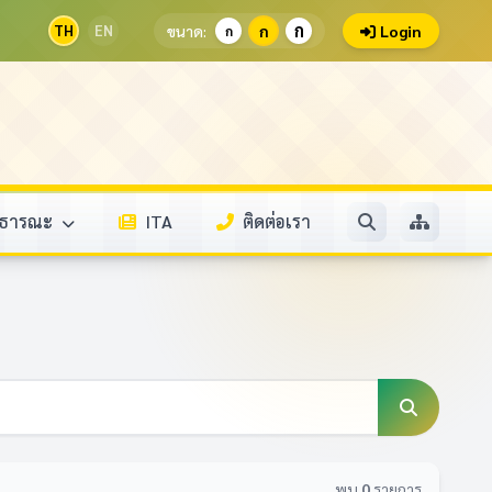
ก
TH
EN
ขนาด:
ก
Login
ก
สาธารณะ
ITA
ติดต่อเรา
พบ
0
รายการ