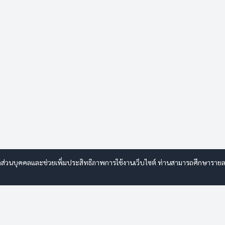
ลส่วนบุคคลและช่วยเพิ่มประสิทธิภาพการใช้งานเว็บไซต์ ท่านสามารถศึกษารายละเอี