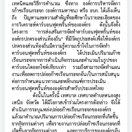
เทคนิคและวิธีการคำนวณ ซึ่งทาง องค์การบริหารจัดกา
รก้าซเรือนกระจก (องค์การมหาชน) หรือ อบก. ได้เล็งเห็น
ถึง ปัญหาและความสำคัญที่จะศึกษาในรายละเอียดของ
การวิเคราะห์คาร์บอนฟุตพริ้นท์ขององค์กร ดังนั้นจึงตั้ง
โครงการ "การส่งเสริมการจัดทำคาร์บอนฟุตพริ้นท์ของ
องค์กรปกครองส่วนท้องถิ่น" ที่มีวัตถุประสงค์เพื่อให้องค์กร
ปกครองส่วนท้องถิ่นมีความรู้ความเข้าใจในการจัดทำ
คาร์บอนฟุตพริ้นท์ขององค์กร ได้ประเมินปริมาณก๊าซ
เรือนกระจกจากการดำเนินกิจกรรมและคำนวณในรูปของ
คาร์บอนไดออกไซด์เทียบเท่า รวมถึงสามารถจัดทำแผน
งานเพื่อลดการปล่อยก๊าซเรือนกระจกอันเป็นการสนับสนุน
ต่อการกำหนดแนวทางและหลักเกณฑ์การประเมิน
คาร์บอนฟุตพริ้นท์ขององค์กรสำหรับประเทศไทย
ดังนั้นในครั้งนี้ เทศบาล เทศบาลตำบลหนองสูง
เหนือ จังหวัด ได้มีโอกาสเข้าร่วมโครงการดังกล่าว จึงได้
ดำเนินการระบุแหล่งปล่อยก๊าซเรือนกระจกขององค์กร
แล้วมาคำนวณปริมาณการปล่อยก๊าซเรือนกระจกที่เกิดขึ้น
จากกิจกรรมต่างๆ เพื่อรายงานการปล่อยก๊าซเรือนกระจกที่
เกิดขึ้นจากกิจกรรมต่างๆ และการบริการขององค์กรอัน