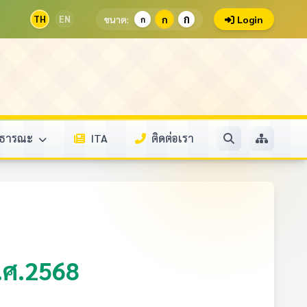
ก
TH
EN
ขนาด:
ก
Login
ก
าธารณะ 
ITA
ติดต่อเรา
.ศ.2568