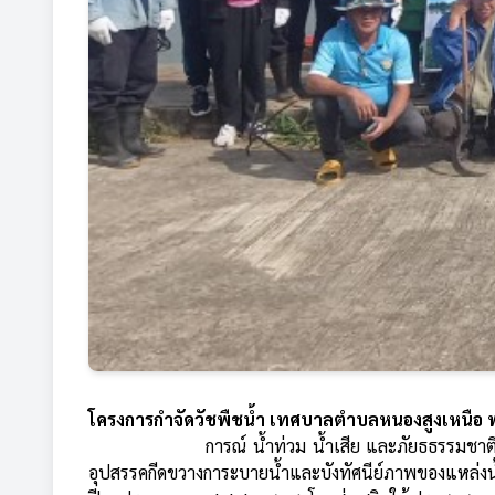
โครงการกำจัดวัชพืชน้ำ เทศบาลตำบลหนองสูงเหนือ 
                  การณ์ น้ำท่วม น้ำเสีย และภัยธธรรมชาติที่เกิดขึ้นซ้ำซาก สาเหตุสำคัญที่ทำให้เกิดปัญหามาจากแม่น้ำลำคลองแหล่งน้ำสาธารณะ และการขยายตัวของวัชพืชต่างๆ ที่เป็น
อุปสรรคกีดขวางการะบายน้ำและบังทัศนีย์ภาพของแหล่