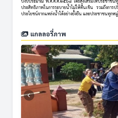
ปีงบประมาณ พ.ศ.ศ.ศ.๒๕๖๘ โดยส่งเสริมให้ประชาชนทุกภาค
ประสิทธิภาพในการระบายน้ำไม่ให้ตื้นเขิน รวมถึงการ
ประโยชน์จากแหล่งน้ำได้อย่างยั้งยืน และประชาชนทุกหมู
แกลลอรี่ภาพ