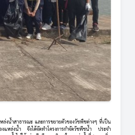
งแหล่งน้ำ จึงได้จัดทำโครงการกำจัดวัชพืชน้ำ ประจำ